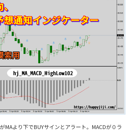
MAより下でBUYサインとアラート。MACDが０ラ