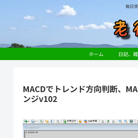
毎日
ホーム
日記、雑
MACDでトレンド方向判断、M
ンジv102