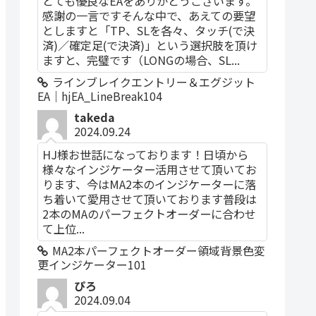
とても優良なEAをありがとうございます。
感謝の一言ですそんな中で、あえての要望
としますと「TP、SLを各々、タッチ(で決
済)／確定足(で決済)」という選択肢を頂け
ますと、完璧です（LONGの場合、SL...
ラインブレイクエントリー＆エグジット
EA｜hjEA_LineBreak104
takeda
2024.09.24
HJ様お世話になっております！日頃から
様々なインジケーター活用させて頂いてお
ります、今はMA2本のインジケーターに落
ち着いて愛用させて頂いております普段は
2本のMAのパーフェクトオーダーに合わせ
て上位...
MA2本パーフェクトオーダー領域背景色変
更インジケーター101
ぴろ
2024.09.04