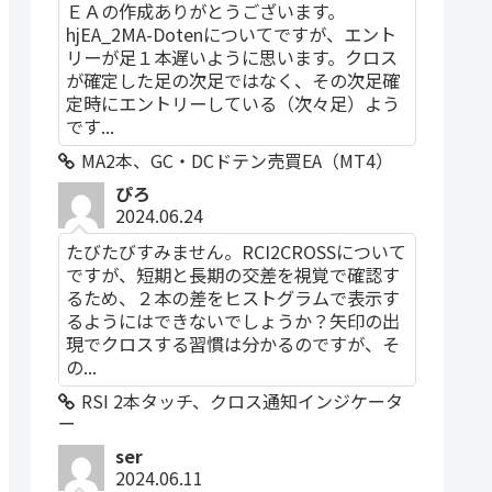
ＥＡの作成ありがとうございます。
hjEA_2MA-Dotenについてですが、エント
リーが足１本遅いように思います。クロス
が確定した足の次足ではなく、その次足確
定時にエントリーしている（次々足）よう
です...
MA2本、GC・DCドテン売買EA（MT4）
ぴろ
2024.06.24
たびたびすみません。RCI2CROSSについて
ですが、短期と長期の交差を視覚で確認す
るため、２本の差をヒストグラムで表示す
るようにはできないでしょうか？矢印の出
現でクロスする習慣は分かるのですが、そ
の...
RSI 2本タッチ、クロス通知インジケータ
ー
ser
2024.06.11