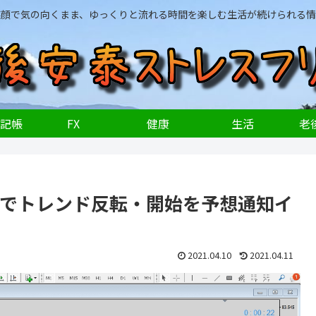
笑顔で気の向くまま、ゆっくりと流れる時間を楽しむ生活が続けられる情
記帳
FX
健康
生活
老後
Aでトレンド反転・開始を予想通知イ
2021.04.10
2021.04.11