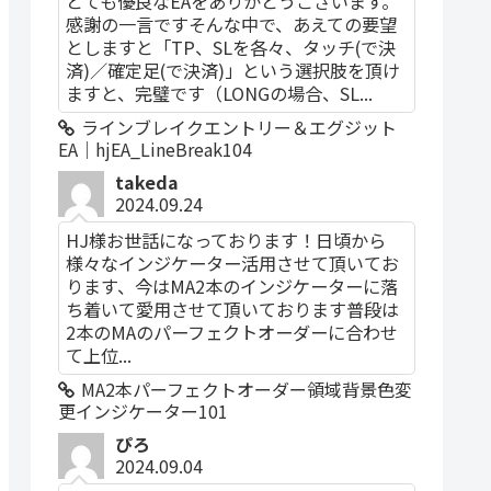
とても優良なEAをありがとうございます。
感謝の一言ですそんな中で、あえての要望
としますと「TP、SLを各々、タッチ(で決
済)／確定足(で決済)」という選択肢を頂け
ますと、完璧です（LONGの場合、SL...
ラインブレイクエントリー＆エグジット
EA｜hjEA_LineBreak104
takeda
2024.09.24
HJ様お世話になっております！日頃から
様々なインジケーター活用させて頂いてお
ります、今はMA2本のインジケーターに落
ち着いて愛用させて頂いております普段は
2本のMAのパーフェクトオーダーに合わせ
て上位...
MA2本パーフェクトオーダー領域背景色変
更インジケーター101
ぴろ
2024.09.04