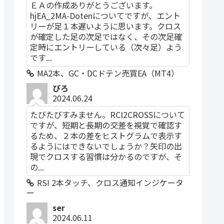
ＥＡの作成ありがとうございます。
hjEA_2MA-Dotenについてですが、エント
リーが足１本遅いように思います。クロス
が確定した足の次足ではなく、その次足確
定時にエントリーしている（次々足）よう
です...
MA2本、GC・DCドテン売買EA（MT4）
ぴろ
2024.06.24
たびたびすみません。RCI2CROSSについて
ですが、短期と長期の交差を視覚で確認す
るため、２本の差をヒストグラムで表示す
るようにはできないでしょうか？矢印の出
現でクロスする習慣は分かるのですが、そ
の...
RSI 2本タッチ、クロス通知インジケータ
ー
ser
2024.06.11