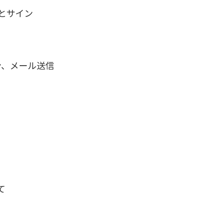
るとサイン
ン、メール送信
て