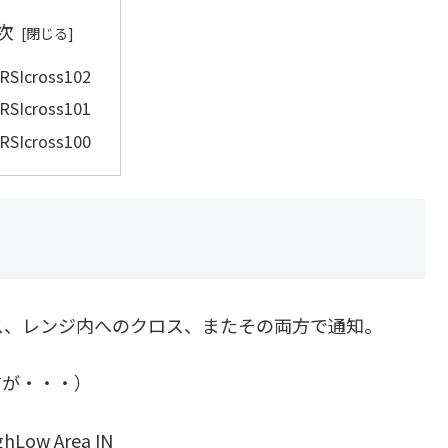
次
_RSIcross102
_RSIcross101
_RSIcross100
ス、レンジ内へのクロス、またその両方で通知。
すが・・・）
w Area IN