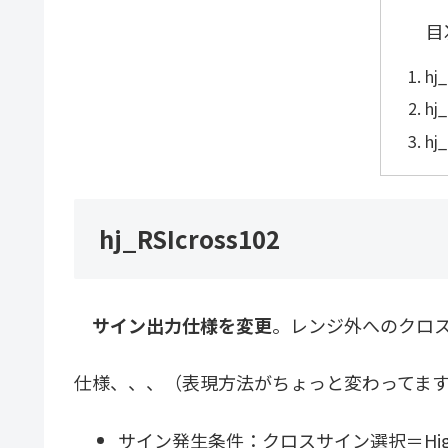
目
hj
hj
hj
hj_RSIcross102
サイン出力仕様を変更
。レンジ外へのクロ
仕様、、、（表現方法がちょっと変わってま
サイン発生条件：クロスサイン選択＝HighLo