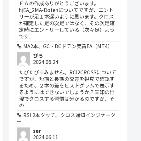
ＥＡの作成ありがとうございます。
hjEA_2MA-Dotenについてですが、エント
リーが足１本遅いように思います。クロス
が確定した足の次足ではなく、その次足確
定時にエントリーしている（次々足）よう
です...
MA2本、GC・DCドテン売買EA（MT4）
ぴろ
2024.06.24
たびたびすみません。RCI2CROSSについて
ですが、短期と長期の交差を視覚で確認す
るため、２本の差をヒストグラムで表示す
るようにはできないでしょうか？矢印の出
現でクロスする習慣は分かるのですが、そ
の...
RSI 2本タッチ、クロス通知インジケータ
ー
ser
2024.06.11