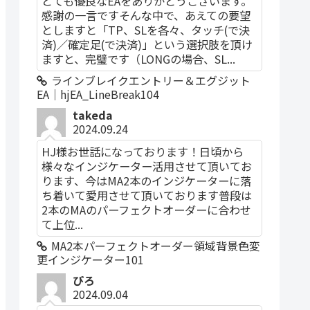
とても優良なEAをありがとうございます。
感謝の一言ですそんな中で、あえての要望
としますと「TP、SLを各々、タッチ(で決
済)／確定足(で決済)」という選択肢を頂け
ますと、完璧です（LONGの場合、SL...
ラインブレイクエントリー＆エグジット
EA｜hjEA_LineBreak104
takeda
2024.09.24
HJ様お世話になっております！日頃から
様々なインジケーター活用させて頂いてお
ります、今はMA2本のインジケーターに落
ち着いて愛用させて頂いております普段は
2本のMAのパーフェクトオーダーに合わせ
て上位...
MA2本パーフェクトオーダー領域背景色変
更インジケーター101
ぴろ
2024.09.04