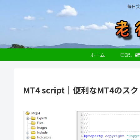
毎日
ホーム
日記、雑
MT4 script｜便利なMT4の