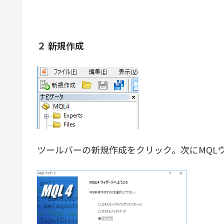
２ 新規作成
ツールバーの新規作成をクリック。次にMQLウ