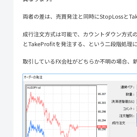
両者の差は、売買発注と同時にStopLossとTa
成行注文方式は可能で、カウントダウン方式の場
とTakeProfitを発注する、という二段階処
取引しているFX会社がどちらか不明の場合、新