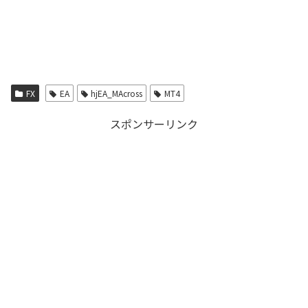
FX
EA
hjEA_MAcross
MT4
スポンサーリンク