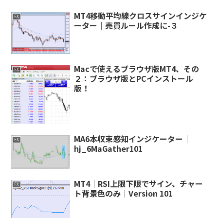
MT4移動平均線クロスサインインジケ
FX
ーター｜売買ルール作成に-３
Macで使えるブラウザ版MT4、その
FX
２：ブラウザ版とPCインストール
版！
MA6本収束感知インジケーター｜
FX
hj_6MaGather101
MT4｜RSI上限下限でサイン、チャー
FX
ト背景色のみ｜Version 101