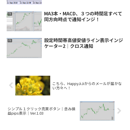
MA3本・MACD、３つの時間足すべて
FX
同方向時点で通知インジ！
設定時間帯高値安値ライン表示インジ
FX
ケーター2｜クロス通知
こちら、HappyJiJiからのメールが届かな
い方々へ！
シンプル１クリック売買ボタン｜含み損
益pips表示｜Ver.1.03