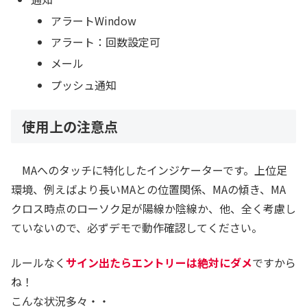
アラートWindow
アラート：回数設定可
メール
プッシュ通知
使用上の注意点
MAへのタッチに特化したインジケーターです。上位足
環境、例えばより長いMAとの位置関係、MAの傾き、MA
クロス時点のローソク足が陽線か陰線か、他、全く考慮し
ていないので、必ずデモで動作確認してください。
ルールなく
サイン出たらエントリーは絶対にダメ
ですから
ね！
こんな状況多々・・