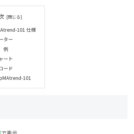
次
MAtrend-101 仕様
ーター
 例
ャート
ロード
upMAtrend-101
字
で表示。