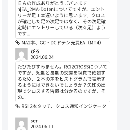
ＥＡの作成ありがとうございます。
hjEA_2MA-Dotenについてですが、エント
リーが足１本遅いように思います。クロス
が確定した足の次足ではなく、その次足確
定時にエントリーしている（次々足）よう
です...
MA2本、GC・DCドテン売買EA（MT4）
ぴろ
2024.06.24
たびたびすみません。RCI2CROSSについて
ですが、短期と長期の交差を視覚で確認す
るため、２本の差をヒストグラムで表示す
るようにはできないでしょうか？矢印の出
現でクロスする習慣は分かるのですが、そ
の...
RSI 2本タッチ、クロス通知インジケータ
ー
ser
2024.06.11