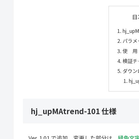
目
hj_up
パラメ
使 用
検証チ
ダウン
hj_
hj_upMAtrend-101 仕様
Ver. 1.01 で追加、変更した部分は、
緑色文