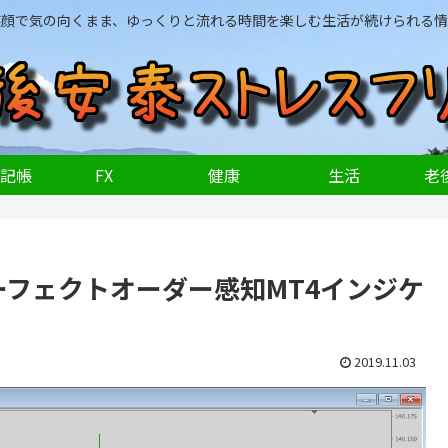
笑顔で気の向くまま、ゆっくりと流れる時間を楽しむ生活が続けられる情
記帳
FX
健康
生活
老後
パーフェクトオーダー感知MT4インジケ
2019.11.03