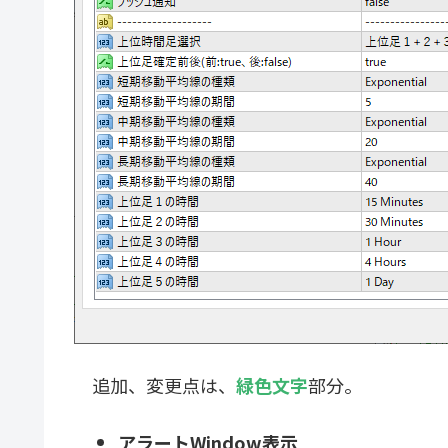
追加、変更点は、
緑色文字
部分。
アラートWindow表示