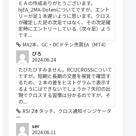
ＥＡの作成ありがとうございます。
hjEA_2MA-Dotenについてですが、エント
リーが足１本遅いように思います。クロス
が確定した足の次足ではなく、その次足確
定時にエントリーしている（次々足）よう
です...
MA2本、GC・DCドテン売買EA（MT4）
ぴろ
2024.06.24
たびたびすみません。RCI2CROSSについて
ですが、短期と長期の交差を視覚で確認す
るため、２本の差をヒストグラムで表示す
るようにはできないでしょうか？矢印の出
現でクロスする習慣は分かるのですが、そ
の...
RSI 2本タッチ、クロス通知インジケータ
ー
ser
2024.06.11