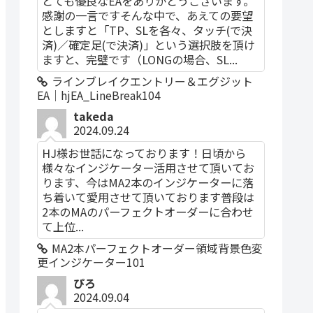
とても優良なEAをありがとうございます。
感謝の一言ですそんな中で、あえての要望
としますと「TP、SLを各々、タッチ(で決
済)／確定足(で決済)」という選択肢を頂け
ますと、完璧です（LONGの場合、SL...
ラインブレイクエントリー＆エグジット
EA｜hjEA_LineBreak104
takeda
2024.09.24
HJ様お世話になっております！日頃から
様々なインジケーター活用させて頂いてお
ります、今はMA2本のインジケーターに落
ち着いて愛用させて頂いております普段は
2本のMAのパーフェクトオーダーに合わせ
て上位...
MA2本パーフェクトオーダー領域背景色変
更インジケーター101
ぴろ
2024.09.04