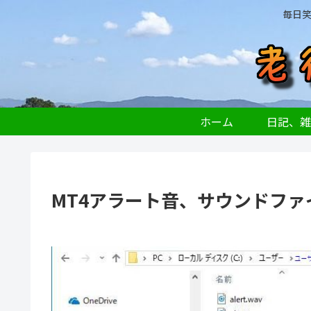
毎日
ホーム
日記、雑
MT4アラート音、サウンドファ