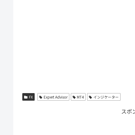
FX
Expert Advisor
MT4
インジケーター
スポ