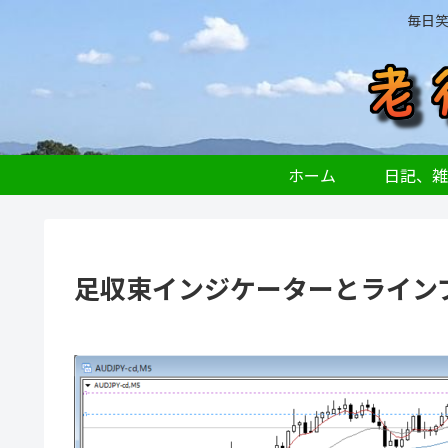
毎日
ホーム
日記、雑
足収束インジケーターとラインブ