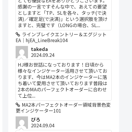
とても優良なEAをありがとうございます。
感謝の一言ですそんな中で、あえての要望
としますと「TP、SLを各々、タッチ(で決
済)／確定足(で決済)」という選択肢を頂け
ますと、完璧です（LONGの場合、SL...
ラインブレイクエントリー＆エグジット
EA｜hjEA_LineBreak104
takeda
2024.09.24
HJ様お世話になっております！日頃から
様々なインジケーター活用させて頂いてお
ります、今はMA2本のインジケーターに落
ち着いて愛用させて頂いております普段は
2本のMAのパーフェクトオーダーに合わせ
て上位...
MA2本パーフェクトオーダー領域背景色変
更インジケーター101
ぴろ
2024.09.04