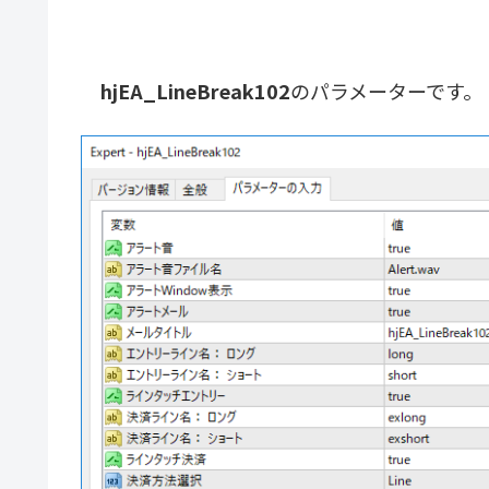
hjEA_LineBreak102
のパラメーターです。