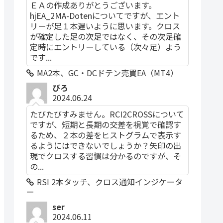
ＥＡの作成ありがとうございます。
hjEA_2MA-Dotenについてですが、エント
リーが足１本遅いように思います。クロス
が確定した足の次足ではなく、その次足確
定時にエントリーしている（次々足）よう
です...
MA2本、GC・DCドテン売買EA（MT4）
ぴろ
2024.06.24
たびたびすみません。RCI2CROSSについて
ですが、短期と長期の交差を視覚で確認す
るため、２本の差をヒストグラムで表示す
るようにはできないでしょうか？矢印の出
現でクロスする習慣は分かるのですが、そ
の...
RSI 2本タッチ、クロス通知インジケータ
ー
ser
2024.06.11