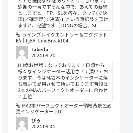
とても優良なEAをありがとうございます。
感謝の一言ですそんな中で、あえての要望
としますと「TP、SLを各々、タッチ(で決
済)／確定足(で決済)」という選択肢を頂け
ますと、完璧です（LONGの場合、SL...
ラインブレイクエントリー＆エグジット
EA｜hjEA_LineBreak104
takeda
2024.09.24
HJ様お世話になっております！日頃から
様々なインジケーター活用させて頂いてお
ります、今はMA2本のインジケーターに落
ち着いて愛用させて頂いております普段は
2本のMAのパーフェクトオーダーに合わせ
て上位...
MA2本パーフェクトオーダー領域背景色変
更インジケーター101
ぴろ
2024.09.04