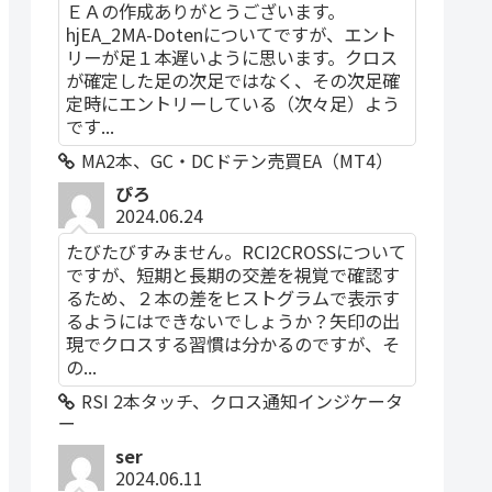
ＥＡの作成ありがとうございます。
hjEA_2MA-Dotenについてですが、エント
リーが足１本遅いように思います。クロス
が確定した足の次足ではなく、その次足確
定時にエントリーしている（次々足）よう
です...
MA2本、GC・DCドテン売買EA（MT4）
ぴろ
2024.06.24
たびたびすみません。RCI2CROSSについて
ですが、短期と長期の交差を視覚で確認す
るため、２本の差をヒストグラムで表示す
るようにはできないでしょうか？矢印の出
現でクロスする習慣は分かるのですが、そ
の...
RSI 2本タッチ、クロス通知インジケータ
ー
ser
2024.06.11