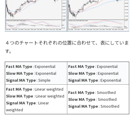
４つのチャートそれぞれの位置に合わせて、表にしていま
す。
Fast MA Type
: Exponential
Fast MA Type
: Exponential
Slow MA Type
: Exponential
Slow MA Type
: Exponential
Signal MA Type
: Simple
Signal MA Type
: Exponential
Fast MA Type
: Linear weighted
Fast MA Type
: Smoothed
Slow MA Type
: Linear weighted
Slow MA Type
: Smoothed
Signal MA Type
: Linear
Signal MA Type
: Smoothed
weighted