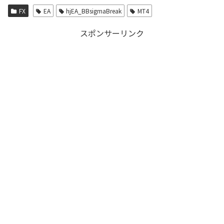
FX
EA
hjEA_BBsigmaBreak
MT4
スポンサーリンク