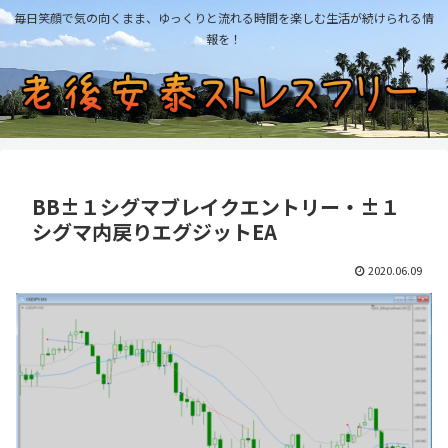
毎日笑顔で気の向くまま、ゆっくりと流れる時間を楽しむ生活が続けられる情
報を！
BB±１シグマブレイクエントリー・±１
シグマ内戻りエグジットEA
2020.06.09