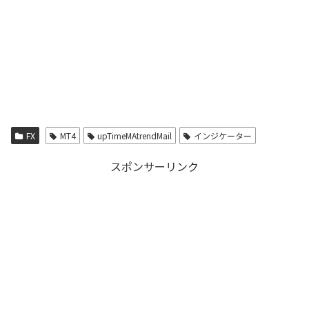
FX
MT4
upTimeMAtrendMail
インジケーター
スポンサーリンク