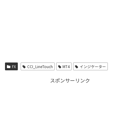
FX
CCI_LineTouch
MT4
インジケーター
スポンサーリンク