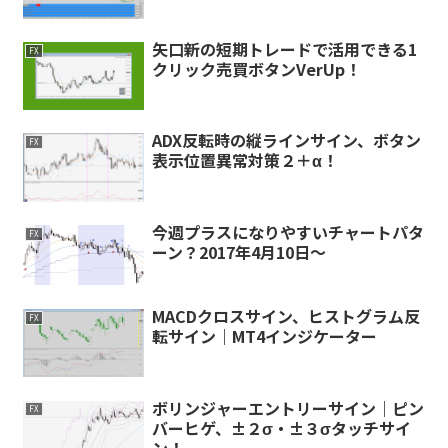
矢口新の短期トレードで活用できる1
FX
クリック売買ボタンVerUp！
ADX反転時の縦ラインサイン、ボタン
FX
表示位置異常対策２＋α！
今週プラスになりやすいチャートパタ
FX
ーン？2017年4月10日～
MACDクロスサイン、ヒストグラム反
FX
転サイン｜MT4インジケーター
ボリンジャーエントリーサイン｜ピン
FX
バーヒゲ、±２σ・±３σタッチサイ
ン！