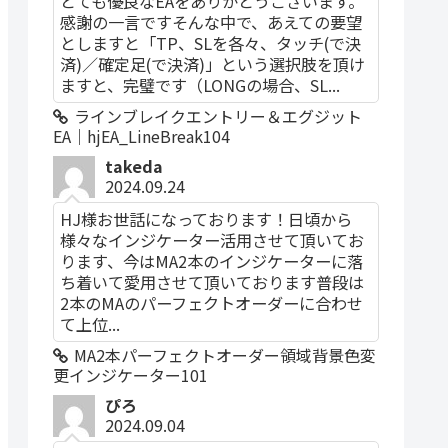
とても優良なEAをありがとうございます。
感謝の一言ですそんな中で、あえての要望
としますと「TP、SLを各々、タッチ(で決
済)／確定足(で決済)」という選択肢を頂け
ますと、完璧です（LONGの場合、SL...
ラインブレイクエントリー＆エグジット
EA｜hjEA_LineBreak104
takeda
2024.09.24
HJ様お世話になっております！日頃から
様々なインジケーター活用させて頂いてお
ります、今はMA2本のインジケーターに落
ち着いて愛用させて頂いております普段は
2本のMAのパーフェクトオーダーに合わせ
て上位...
MA2本パーフェクトオーダー領域背景色変
更インジケーター101
ぴろ
2024.09.04