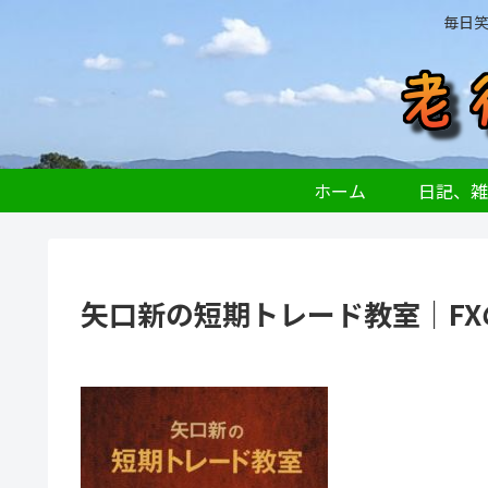
毎日
ホーム
日記、雑
矢口新の短期トレード教室｜F