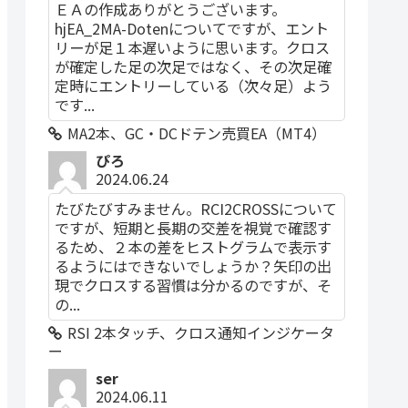
ＥＡの作成ありがとうございます。
hjEA_2MA-Dotenについてですが、エント
リーが足１本遅いように思います。クロス
が確定した足の次足ではなく、その次足確
定時にエントリーしている（次々足）よう
です...
MA2本、GC・DCドテン売買EA（MT4）
ぴろ
2024.06.24
たびたびすみません。RCI2CROSSについて
ですが、短期と長期の交差を視覚で確認す
るため、２本の差をヒストグラムで表示す
るようにはできないでしょうか？矢印の出
現でクロスする習慣は分かるのですが、そ
の...
RSI 2本タッチ、クロス通知インジケータ
ー
ser
2024.06.11