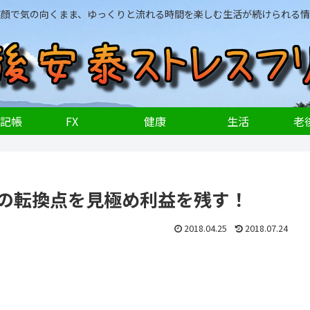
笑顔で気の向くまま、ゆっくりと流れる時間を楽しむ生活が続けられる情
記帳
FX
健康
生活
老後
Xの転換点を見極め利益を残す！
2018.04.25
2018.07.24