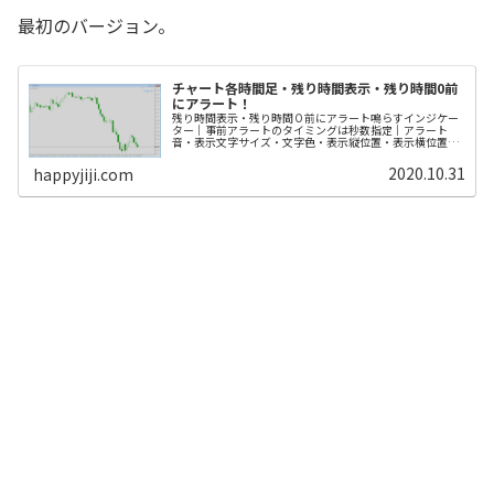
最初のバージョン。
チャート各時間足・残り時間表示・残り時間0前
にアラート！
残り時間表示・残り時間０前にアラート鳴らすインジケー
ター｜事前アラートのタイミングは秒数指定｜アラート
音・表示文字サイズ・文字色・表示縦位置・表示横位置設
定可！
2020.10.31
happyjiji.com