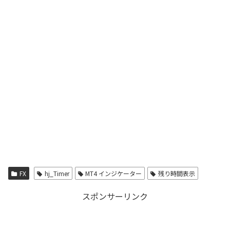
FX
hj_Timer
MT4 インジケーター
残り時間表示
スポンサーリンク