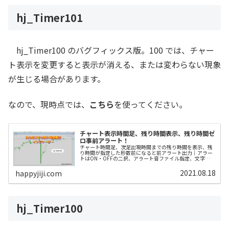
hj_Timer101
hj_Timer100 のバグフィックス版。100 では、チャー
ト表示を変更すると表示が消える、または変わらない現象
が生じる場合があります。
なので、現時点では、
こちら
を使ってください。
チャート表示時間足、残り時間表示、残り時間ゼ
ロ事前アラート！
チャート時間足、次足出現時間までの残り時間を表示、残
り時間が指定した秒数前になると前アラート出力｜アラー
トはON・OFFの二択、アラート音ファイル指定、文字サイ
ズ・文字色・位置設定可能！
2021.08.18
happyjiji.com
hj_Timer100