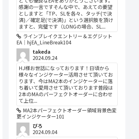
とても優良なEAをありがとうございます。
感謝の一言ですそんな中で、あえての要望
としますと「TP、SLを各々、タッチ(で決
済)／確定足(で決済)」という選択肢を頂け
ますと、完璧です（LONGの場合、SL...
ラインブレイクエントリー＆エグジット
EA｜hjEA_LineBreak104
takeda
2024.09.24
HJ様お世話になっております！日頃から
様々なインジケーター活用させて頂いてお
ります、今はMA2本のインジケーターに落
ち着いて愛用させて頂いております普段は
2本のMAのパーフェクトオーダーに合わせ
て上位...
MA2本パーフェクトオーダー領域背景色変
更インジケーター101
ぴろ
2024.09.04