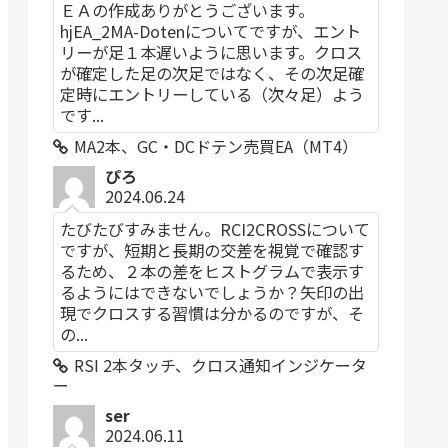
ＥＡの作成ありがとうございます。
hjEA_2MA-Dotenについてですが、エント
リーが足１本遅いように思います。クロス
が確定した足の次足ではなく、その次足確
定時にエントリーしている（次々足）よう
です...
MA2本、GC・DCドテン売買EA（MT4）
ぴろ
2024.06.24
たびたびすみません。RCI2CROSSについて
ですが、短期と長期の交差を視覚で確認す
るため、２本の差をヒストグラムで表示す
るようにはできないでしょうか？矢印の出
現でクロスする習慣は分かるのですが、そ
の...
RSI 2本タッチ、クロス通知インジケータ
ー
ser
2024.06.11