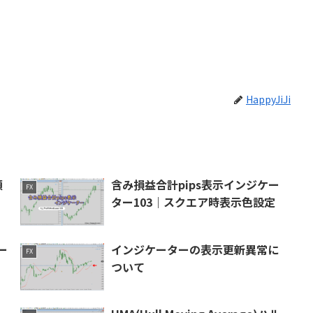
HappyJiJi
額
含み損益合計pips表示インジケー
FX
ター103｜スクエア時表示色設定
ー
インジケーターの表示更新異常に
FX
ついて