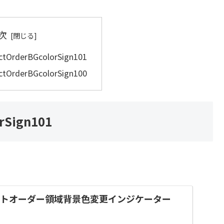
次
ctOrderBGcolorSign101
ctOrderBGcolorSign100
rSign101
クトオーダー領域背景色変更インジケーター