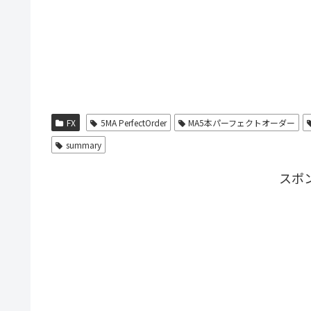
FX
5MA PerfectOrder
MA5本パーフェクトオーダー
summary
スポ