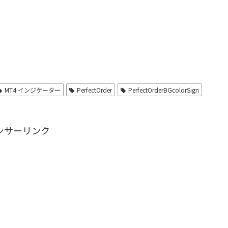
MT4 インジケーター
PerfectOrder
PerfectOrderBGcolorSign
ンサーリンク