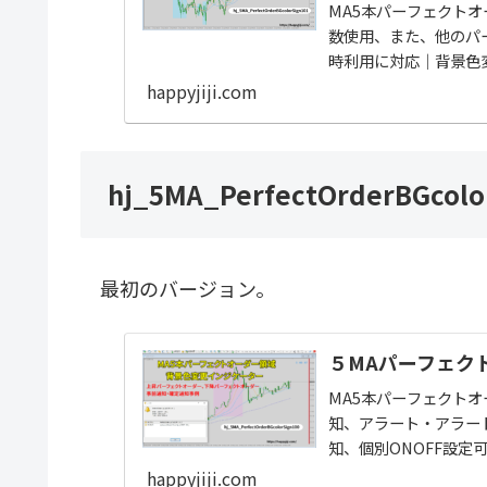
MA5本パーフェクト
数使用、また、他のパ
時利用に対応｜背景色
メール・プッシュ通知
happyjiji.com
hj_5MA_PerfectOrderBGcolo
最初のバージョン。
５MAパーフェク
MA5本パーフェクト
知、アラート・アラート
知、個別ONOFF設定
happyjiji.com