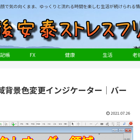
笑顔で気の向くまま、ゆっくりと流れる時間を楽しむ生活が続けられる情
記帳
FX
健康
生活
老後
領域背景色変更インジケーター｜バー
2021.07.26