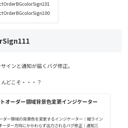
ctOrderBGcolorSign101
ctOrderBGcolorSign100
rSign111
サインと通知が届くバグ修正。
こんどこそ・・・？
クトオーダー領域背景色変更インジケーター
オーダー領域の背景色を変更するインジケーター｜縦ライン
オーダー方向にかかわらず出力されるバグ修正｜通知三