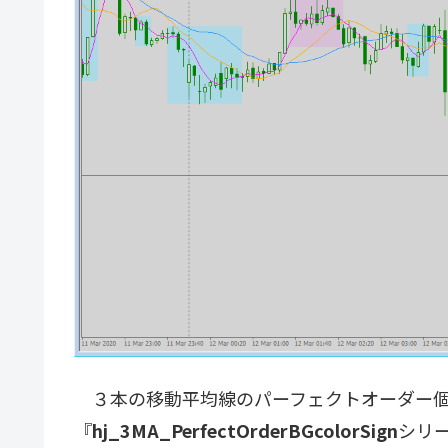
３本の移動平均線のパーフェクトオーダー個
『
hj_3MA_PerfectOrderBGcolorSign
シリ