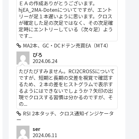
ＥＡの作成ありがとうございます。
hjEA_2MA-Dotenについてですが、エント
リーが足１本遅いように思います。クロス
が確定した足の次足ではなく、その次足確
定時にエントリーしている（次々足）よう
です...
MA2本、GC・DCドテン売買EA（MT4）
ぴろ
2024.06.24
たびたびすみません。RCI2CROSSについて
ですが、短期と長期の交差を視覚で確認す
るため、２本の差をヒストグラムで表示す
るようにはできないでしょうか？矢印の出
現でクロスする習慣は分かるのですが、そ
の...
RSI 2本タッチ、クロス通知インジケータ
ー
ser
2024.06.11