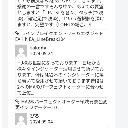
とても優良なEAをありがとうございます。
感謝の一言ですそんな中で、あえての要望
としますと「TP、SLを各々、タッチ(で決
済)／確定足(で決済)」という選択肢を頂け
ますと、完璧です（LONGの場合、SL...
ラインブレイクエントリー＆エグジット
EA｜hjEA_LineBreak104
takeda
2024.09.24
HJ様お世話になっております！日頃から
様々なインジケーター活用させて頂いてお
ります、今はMA2本のインジケーターに落
ち着いて愛用させて頂いております普段は
2本のMAのパーフェクトオーダーに合わせ
て上位...
MA2本パーフェクトオーダー領域背景色変
更インジケーター101
ぴろ
2024.09.04