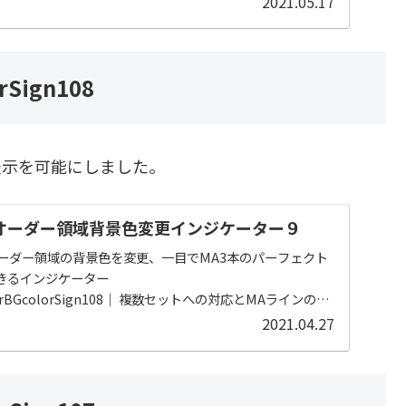
2021.05.17
rSign108
示を可能にしました。
オーダー領域背景色変更インジケーター９
オーダー領域の背景色を変更、一目でMA3本のパーフェクト
きるインジケーター
OrderBGcolorSign108｜ 複数セットへの対応とMAラインの表
に
2021.04.27