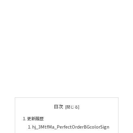
目次
更新履歴
hj_3MtfMa_PerfectOrderBGcolorSign