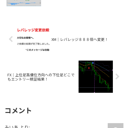
XM｜レバレッジ８８８倍へ変更！
FX｜上位足高優位方向への下位足どこで
もエントリー検証結果！
コメント
みいあ
より: