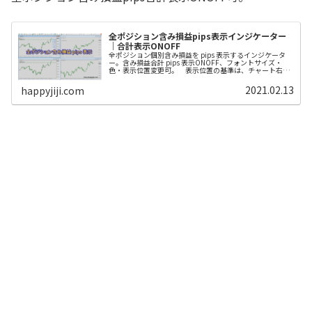
全ポジション含み損益pips表示インジケーター
｜合計表示ONOFF
全ポジション個別含み損益を pips 表示するインジケータ
ー。含み損益合計 pips 表示ONOFF、フォントサイズ・
色・表示位置変更可。 表示位置の基準は、チャート右上
のみ。通貨ペアでの並び替えは、やり方がわからず・・・
できません。 個別...
2021.02.13
happyjiji.com