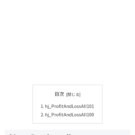
目次
hj_ProfitAndLossAll101
hj_ProfitAndLossAll100