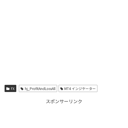
FX
hj_ProfitAndLossAll
MT4 インジケーター
スポンサーリンク