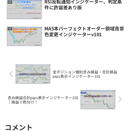
RSI反転通知インジケーター、判定条
FX
件に許容差あり版
MA5本パーフェクトオーダー領域背景
FX
色変更インジケーターv101
全ポジション個別含み損益・合計損益
pips表示インジケーター101
含み損益合計pips表示インジケーター102
｜損益で色分け！
コメント