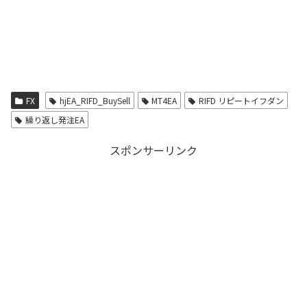
FX
hjEA_RIFD_BuySell
MT4EA
RIFD リピートイフダン
繰り返し発注EA
スポンサーリンク