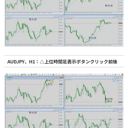
AUDJPY、H1：△上位時間足表示ボタンクリック前後