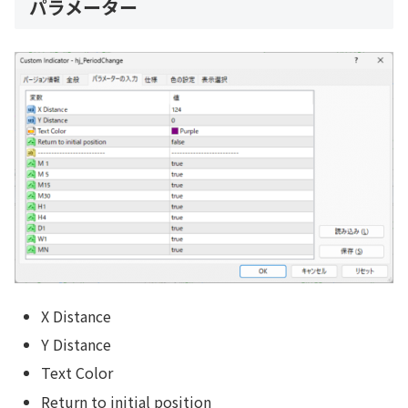
パラメーター
X Distance
Y Distance
Text Color
Return to initial position