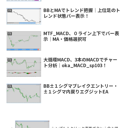
BBとMAでトレンド把握｜上位足のト
FX
レンド状態バー表示！
MTF_MACD、０ライン上下でバー表
FX
示｜MA・価格選択可
大循環MACD、3本のMACDでチャー
FX
ト分析｜oka_MACD_sp103！
BB±１シグマブレイクエントリー・
FX
±１シグマ内戻りエグジットEA