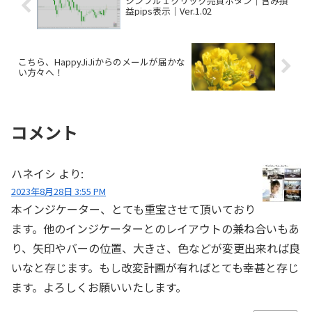
シンプル１クリック売買ボタン｜含み損
益pips表示｜Ver.1.02
こちら、HappyJiJiからのメールが届かな
い方々へ！
コメント
ハネイシ
より:
2023年8月28日 3:55 PM
本インジケーター、とても重宝させて頂いており
ます。他のインジケーターとのレイアウトの兼ね合いもあ
り、矢印やバーの位置、大きさ、色などが変更出来れば良
いなと存じます。もし改変計画が有ればとても幸甚と存じ
ます。よろしくお願いいたします。