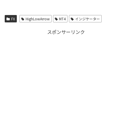
FX
HighLowArrow
MT4
インジケーター
スポンサーリンク