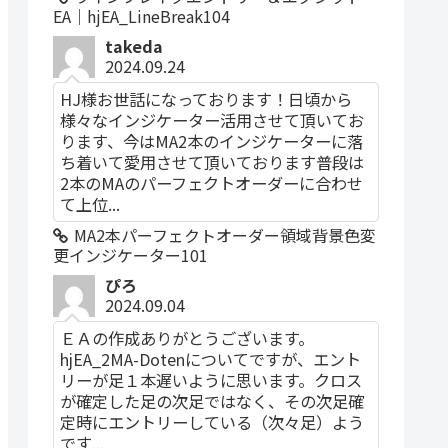
EA｜hjEA_LineBreak104
takeda
2024.09.24
HJ様お世話になっております！日頃から
様々なインジケーター活用させて頂いてお
ります、今はMA2本のインジケーターに落
ち着いて愛用させて頂いております普段は
2本のMAのパーフェクトオーダーに合わせ
て上位...
MA2本パーフェクトオーダー領域背景色変
更インジケーター101
ぴろ
2024.09.04
ＥＡの作成ありがとうございます。
hjEA_2MA-Dotenについてですが、エント
リーが足１本遅いように思います。クロス
が確定した足の次足ではなく、その次足確
定時にエントリーしている（次々足）よう
です...