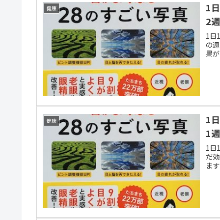
1
健康
2
1日
の週
果が
1
健康
1
1日
だ効
ます