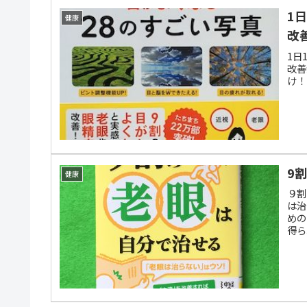
1
健康
改
1日
改善
け！
9
健康
９割
は治
めの
得ら