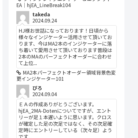
EA｜hjEA_LineBreak104
takeda
2024.09.24
HJ様お世話になっております！日頃から
様々なインジケーター活用させて頂いてお
ります、今はMA2本のインジケーターに落
ち着いて愛用させて頂いております普段は
2本のMAのパーフェクトオーダーに合わせ
て上位...
MA2本パーフェクトオーダー領域背景色変
更インジケーター101
ぴろ
2024.09.04
ＥＡの作成ありがとうございます。
hjEA_2MA-Dotenについてですが、エント
リーが足１本遅いように思います。クロス
が確定した足の次足ではなく、その次足確
定時にエントリーしている（次々足）よう
です...