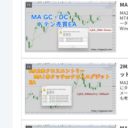
M
FX
MA
MT
ータ
Wi
2
FX
ッ
MA
にタ
メー
も考
M