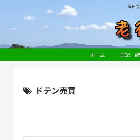
毎日
ホーム
日記、雑
ドテン売買