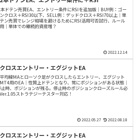
2本ドテン売買EA、エントリー条件にRSIを追加版｜BUY例：ゴー
ンクロス＋RSI30以下、SELL例：デッドクロス＋RSI70以上｜単
テン売買でレンジ相場を避けるためにRSI活用可否試行、ルール
用｜単体での継続的資産増？
2022.12.14
Aクロスエントリー・エグジットEA
平均線MAとローソク足がクロスしたらエントリー、エグジット
MT4用のEA｜性質上ドテンとなり、常にポジションがある状態｜
停止時、ポジションが残る。停止時のポジションクローズルール必
Ver.1.05ストラテジーテスター対応！
2022.05.27
2022.08.18
Aクロスエントリー・エグジットEA