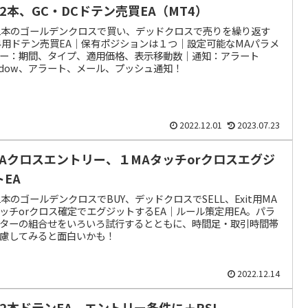
A2本、GC・DCドテン売買EA（MT4）
2本のゴールデンクロスで買い、デッドクロスで売りを繰り返す
4用ドテン売買EA｜保有ポジションは１つ｜設定可能なMAパラメ
ー：期間、タイプ、適用価格、表示移動数｜通知：アラート
ndow、アラート、メール、プッシュ通知！
2022.12.01
2023.07.23
MAクロスエントリー、１MAタッチorクロスエグジ
トEA
2本のゴールデンクロスでBUY、デッドクロスでSELL、Exit用MA
ッチorクロス確定でエグジットするEA｜ルール策定用EA。パラ
ターの組合せをいろいろ試行するとともに、時間足・取引時間帯
慮してみると面白いかも！
2022.12.14
A2本ドテンEA、エントリー条件に＋RSI