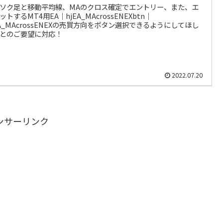
ソク足と移動平均線、MAのクロス確定でエントリー、また、エ
ットするMT4用EA｜hjEA_MAcrossENEXbtn｜
EA_MAcrossENEXの売買方向をボタン選択できるようにしてほし
とのご要望に対応！
2022.07.20
ンサーリンク