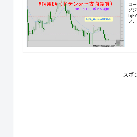
ロー
グジ
hj
い、
スポ