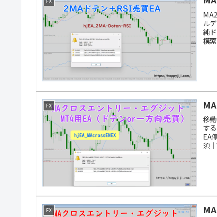
FX
MA
ルデ
純ド
模索
M
FX
移動
する
EA
須｜
M
FX