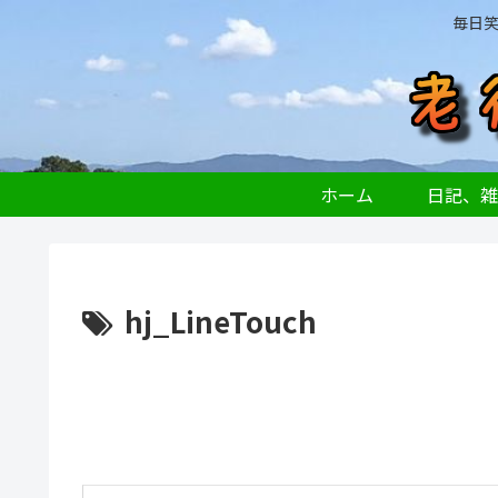
毎日
ホーム
日記、雑
hj_LineTouch