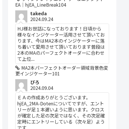
EA｜hjEA_LineBreak104
takeda
2024.09.24
HJ様お世話になっております！日頃から
様々なインジケーター活用させて頂いてお
ります、今はMA2本のインジケーターに落
ち着いて愛用させて頂いております普段は
2本のMAのパーフェクトオーダーに合わせ
て上位...
MA2本パーフェクトオーダー領域背景色変
更インジケーター101
ぴろ
2024.09.04
ＥＡの作成ありがとうございます。
hjEA_2MA-Dotenについてですが、エント
リーが足１本遅いように思います。クロス
が確定した足の次足ではなく、その次足確
定時にエントリーしている（次々足）よう
です...