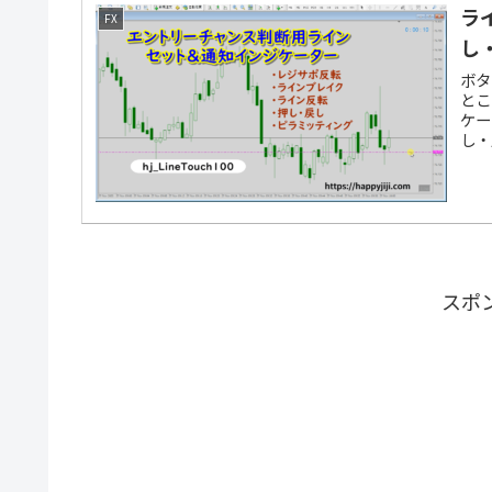
ラ
FX
し
ボタ
とこ
ケー
し・
スポ